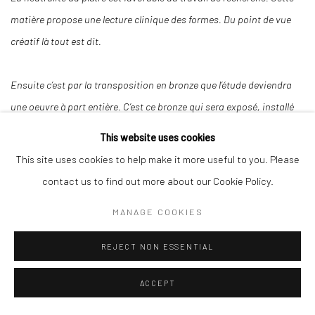
matière propose une lecture clinique des formes. Du point de vue
créatif là tout est dit.
Ensuite c’est par la transposition en bronze que l’étude deviendra
une oeuvre à part entière. C’est ce bronze qui sera exposé, installé
sur la place publique ou dans l’intimité d’une maison.
This website uses cookies
This site uses cookies to help make it more useful to you. Please
Par cette exposition je souhaite vous présenter ces deux temps de
contact us to find out more about our Cookie Policy.
la réalisation d’une sculpture: lorsque l’étude qui précède n’est autre
MANAGE COOKIES
que l’oeuvre de demain.
REJECT NON ESSENTIAL
ACCEPT